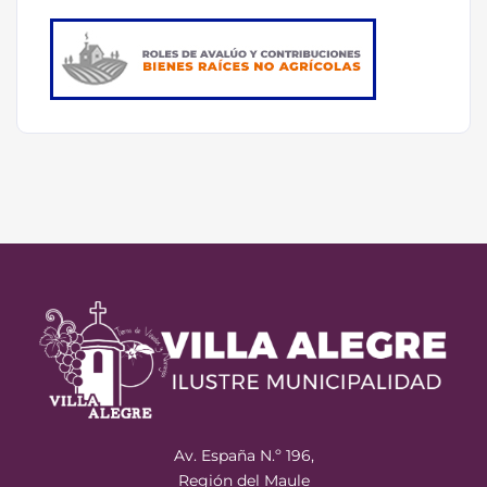
Av. España N.º 196,
Región del Maule