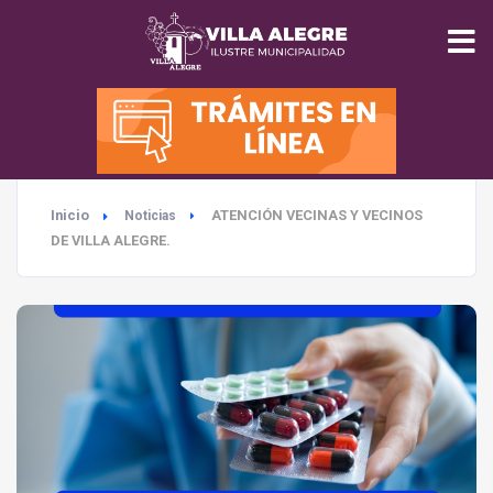
INICIO
MUNICIPALIDAD
Inicio
ATENCIÓN VECINAS Y VECINOS
Noticias
SEGURIDAD
DE VILLA ALEGRE.
EDUCACIÓN
SALUD
TURISMO
MEDIO AMBIENTE