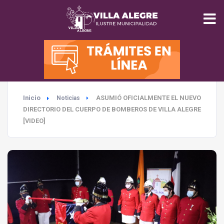
INICIO
MUNICIPALIDAD
Inicio
ASUMIÓ OFICIALMENTE EL NUEVO
Noticias
SEGURIDAD
DIRECTORIO DEL CUERPO DE BOMBEROS DE VILLA ALEGRE
[VIDEO]
EDUCACIÓN
SALUD
TURISMO
MEDIO AMBIENTE