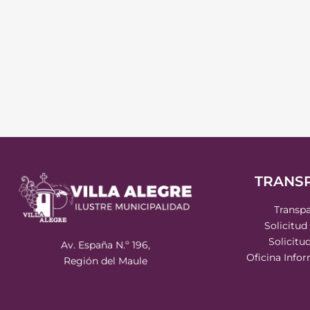
TRANS
Transpa
Solicitud
Solicitu
Av. España N.º 196,
Oficina Info
Región del Maule