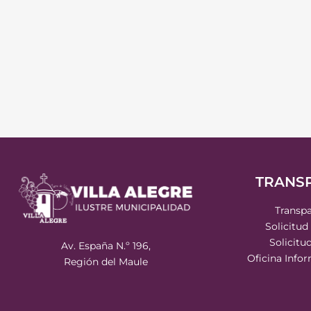
TRANS
Transpa
Solicitud
Solicitu
Av. España N.º 196,
Oficina Info
Región del Maule