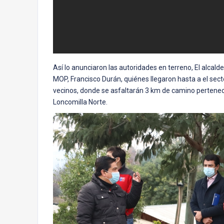
Así lo anunciaron las autoridades en terreno, El alcal
MOP, Francisco Durán, quiénes llegaron hasta a el sect
vecinos, donde se asfaltarán 3 km de camino pertenec
Loncomilla Norte.