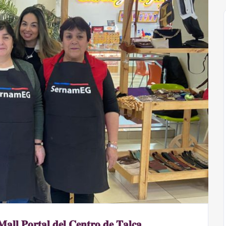
𝐚𝐥𝐥 𝐏𝐨𝐫𝐭𝐚𝐥 𝐝𝐞𝐥 𝐂𝐞𝐧𝐭𝐫𝐨 𝐝𝐞 𝐓𝐚𝐥𝐜𝐚