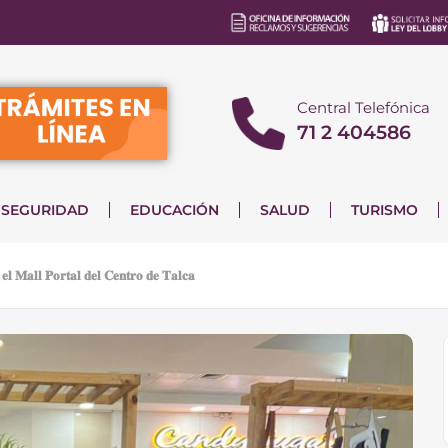
Central Telefónica
71 2 404586
SEGURIDAD
EDUCACIÓN
SALUD
TURISMO
𝐞𝐥 𝐌𝐚𝐥𝐥 𝐏𝐨𝐫𝐭𝐚𝐥 𝐝𝐞𝐥 𝐂𝐞𝐧𝐭𝐫𝐨 𝐝𝐞 𝐓𝐚𝐥𝐜𝐚