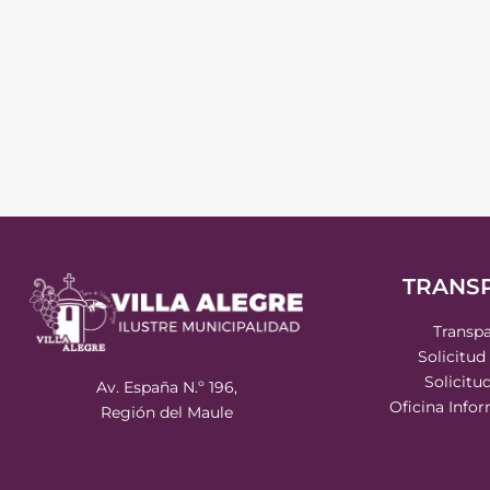
TRANS
Transpa
Solicitud
Solicitu
Av. España N.º 196,
Oficina Info
Región del Maule