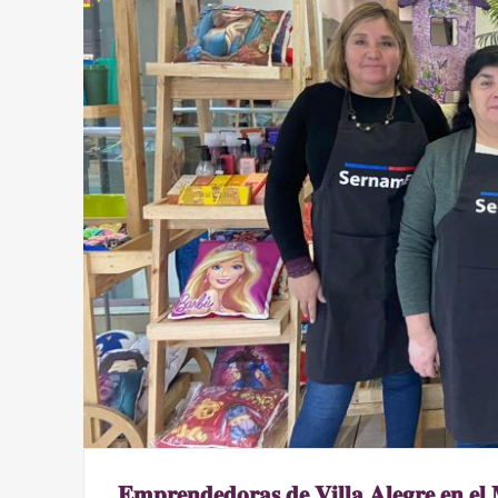
𝐄𝐦𝐩𝐫𝐞𝐧𝐝𝐞𝐝𝐨𝐫𝐚𝐬 𝐝𝐞 𝐕𝐢𝐥𝐥𝐚 𝐀𝐥𝐞𝐠𝐫𝐞 𝐞𝐧 𝐞𝐥 