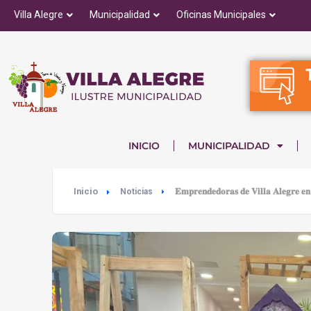
Villa Alegre
Municipalidad
Oficinas Municipales
INICIO
MUNICIPALIDAD
Inicio
𝐄𝐦𝐩𝐫𝐞𝐧𝐝𝐞𝐝𝐨𝐫𝐚𝐬 𝐝𝐞 𝐕𝐢𝐥𝐥𝐚 𝐀𝐥𝐞𝐠𝐫𝐞 𝐞𝐧 
Noticias