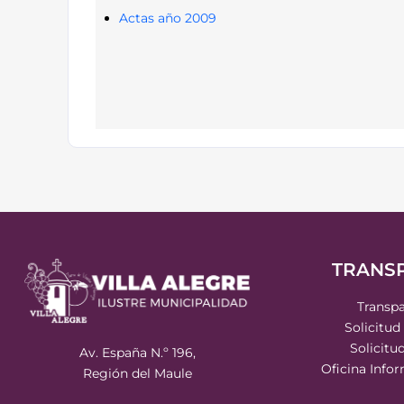
Actas año 2009
TRANS
Transpa
Solicitud
Solicitu
Av. España N.º 196,
Oficina Info
Región del Maule